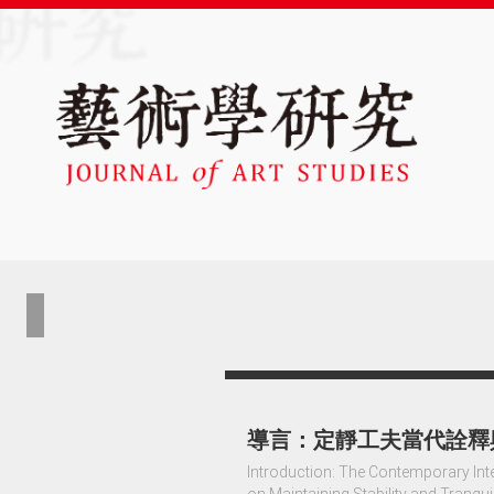
導言：定靜工夫當代詮釋
Introduction: The Contemporary Interp
on Maintaining Stability and Tranquil