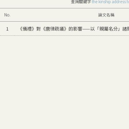
查詢關鍵字
the kinship address 
No.
論文名稱
1
《儀禮》對《唐律疏議》的影響——以「親屬名分」諸