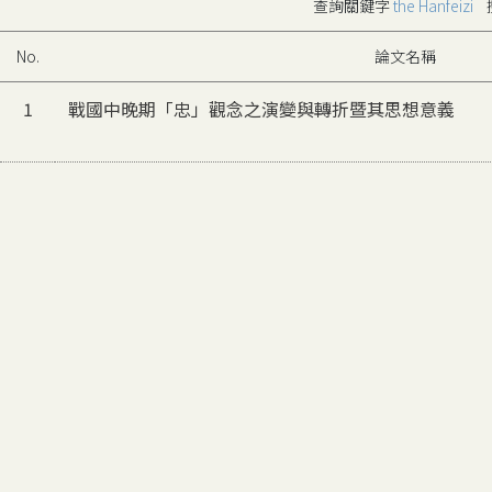
查詢關鍵字
the Hanfeizi
搜
No.
論文名稱
1
戰國中晚期「忠」觀念之演變與轉折暨其思想意義