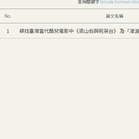
查詢關鍵字
female homoerotic
No.
論文名稱
1
尋找臺灣當代酷兒電影中《梁山伯與祝英台》 及「凌