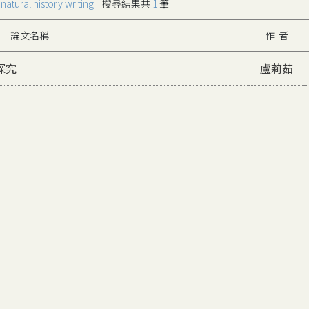
字
natural history writing
搜尋結果共
1
筆
論文名稱
作 者
探究
盧莉茹