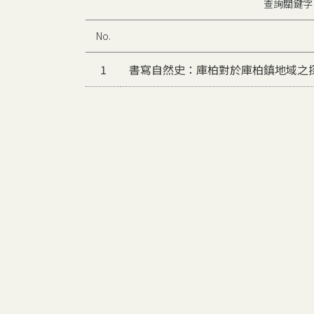
查詢關鍵
No.
1
書寫自然史：庫柏對於庫柏鎮地域之