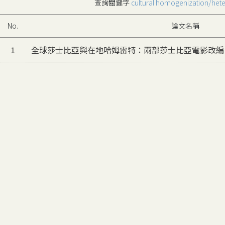
查詢關鍵字
cultural homogenization/het
No.
論文名稱
1
全球莎士比亞與在地哈姆雷特：兩部莎士比亞電影改編