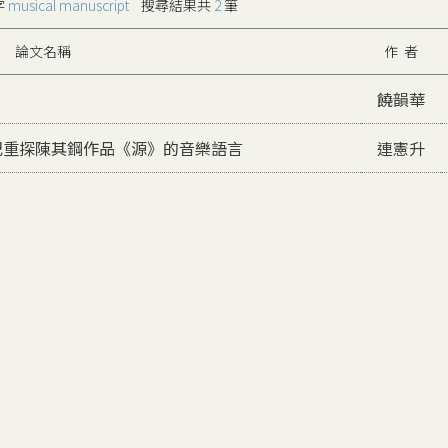
字
musical manuscript
搜尋結果共
2
筆
論文名稱
作 者
饒韻華
記重探陳其鋼作品《源》的音樂語言
連憲升