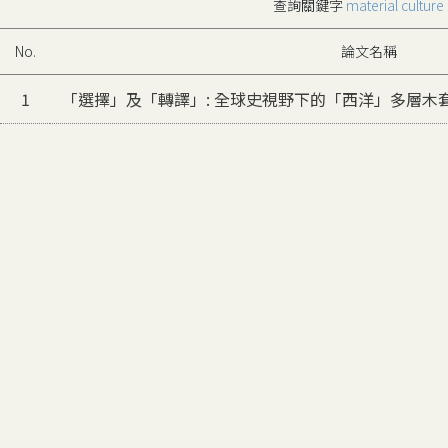
查詢關鍵字
material culture
No.
論文名稱
1
「選擇」及「轉譯」: 全球史視野下的「西洋」多層木