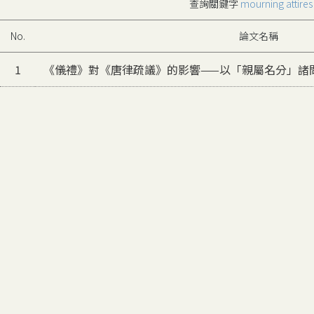
查詢關鍵字
mourning attires
No.
論文名稱
1
《儀禮》對《唐律疏議》的影響——以「親屬名分」諸