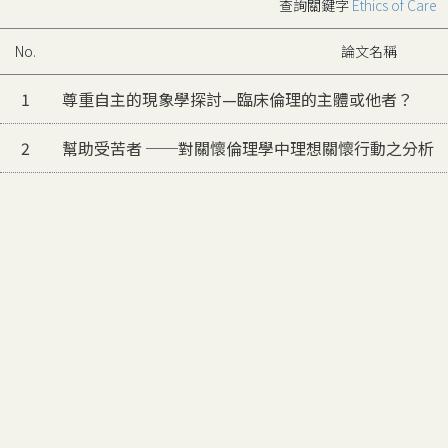
查詢關鍵字
Ethics of Care
No.
論文名稱
1
尊重自主的現象學探討—臨床倫理的主體或他者？
2
幫助受苦者 ──對關懷倫理學中理想關懷行動之分析