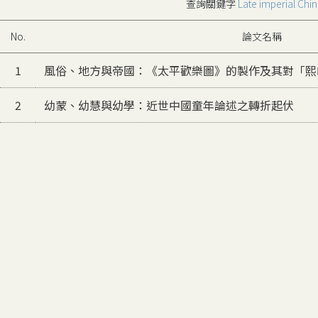
查詢關鍵字
Late imperial Chi
No.
論文名稱
1
風俗、地方與帝國：《太平歡樂圖》的製作及其對「熙
2
幼蒙、幼慧與幼學：近世中國童年論述之轉折起伏