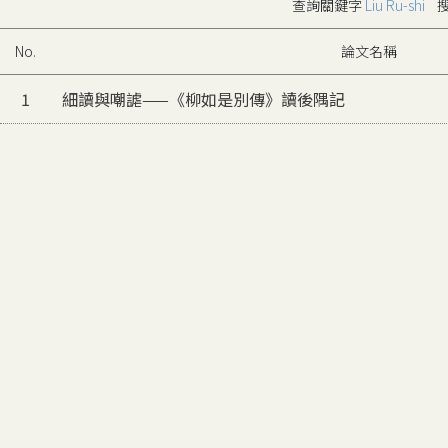
查詢關鍵字
Liu Ru-shi
搜
No.
論文名稱
1
細讀與嘲謔——《柳如是別傳》讀後隅記