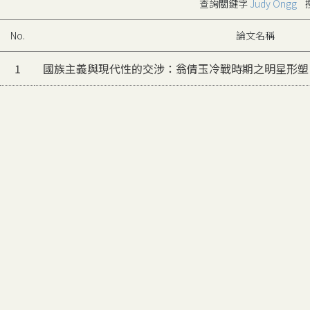
查詢關鍵字
Judy Ongg
搜
No.
論文名稱
1
國族主義與現代性的交涉：翁倩玉冷戰時期之明星形塑