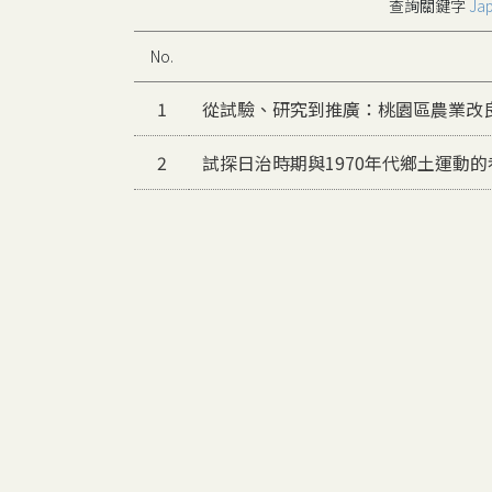
查詢關鍵字
Jap
No.
1
從試驗、研究到推廣：桃園區農業改良場
2
試探日治時期與1970年代鄉土運動