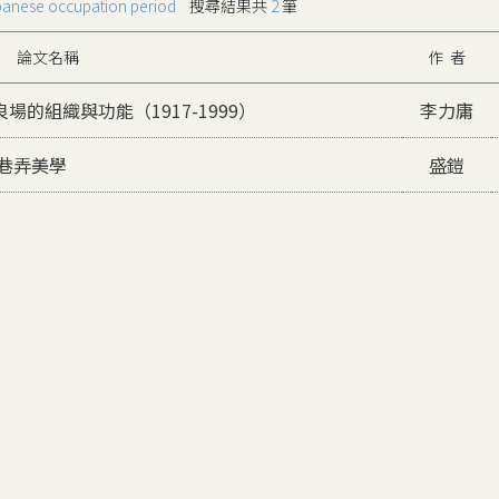
anese occupation period
搜尋結果共
2
筆
論文名稱
作 者
的組織與功能（1917-1999）
李力庸
的巷弄美學
盛鎧