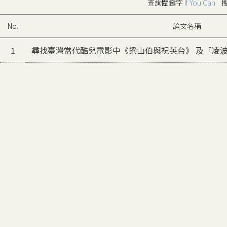
查詢關鍵字
If You Can
搜
No.
論文名稱
1
尋找臺灣當代酷兒電影中《梁山伯與祝英台》 及「凌