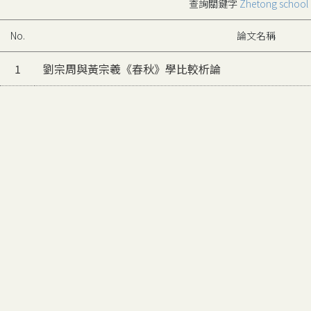
查詢關鍵字
Zhetong school
No.
論文名稱
1
劉宗周與黃宗羲《春秋》學比較析論