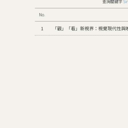
查詢關鍵字
Si
No.
1
「觀」「看」新視界：視覺現代性與