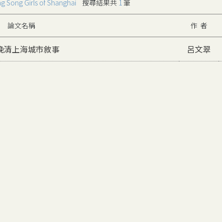
ng Song Girls of Shanghai
搜尋結果共
1
筆
論文名稱
作 者
晚清上海城市敘事
呂文翠