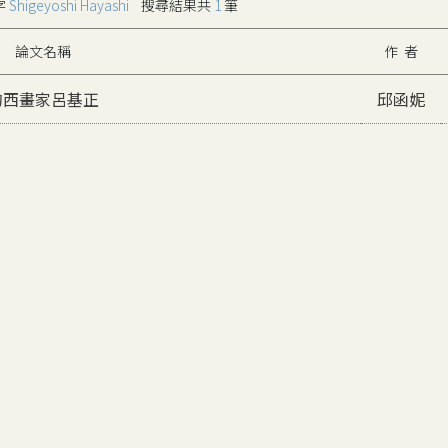
字
Shigeyoshi Hayashi
搜尋結果共
1
筆
論文名稱
作 者
的西畫家呂基正
邱函妮