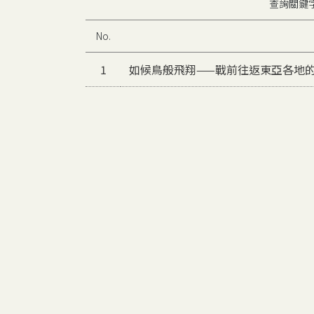
查詢關鍵
No.
1
如候鳥般飛翔——戰前往返東亞各地