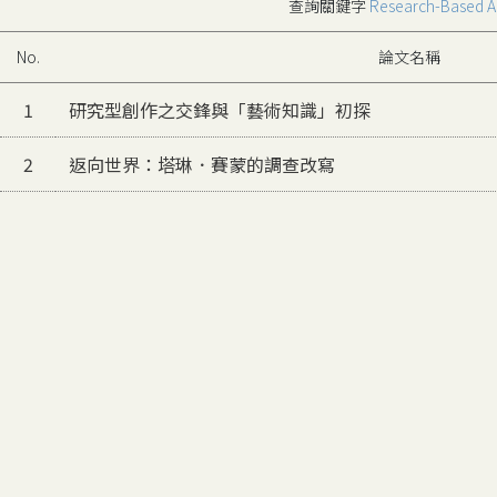
查詢關鍵字
Research-Based A
No.
論文名稱
1
研究型創作之交鋒與「藝術知識」初探
2
返向世界：塔琳．賽蒙的調查改寫