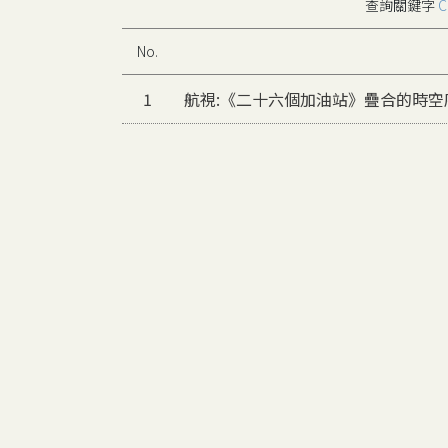
查詢關鍵字
C
No.
1
航視:《二十六個加油站》疊合的時空