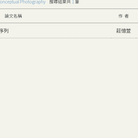
onceptual Photography
搜尋結果共
1
筆
論文名稱
作 者
序列
莊憶萱