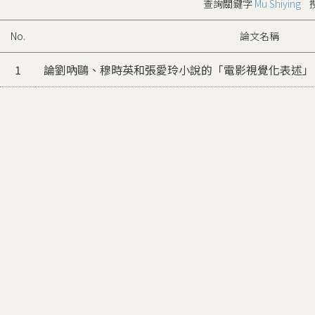
查詢關鍵字
Mu Shiying
搜
No.
論文名稱
1
論劉吶鷗、穆時英和張愛玲小說的「電影視覺化表述」