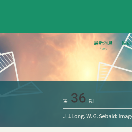
最新消息
關於
News
Abou
36
第
期
J. J.Long. W. G. Sebald: Ima