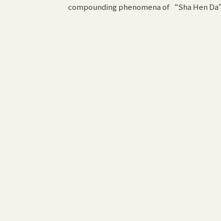
compounding phenomena of “Sha Hen Da” 