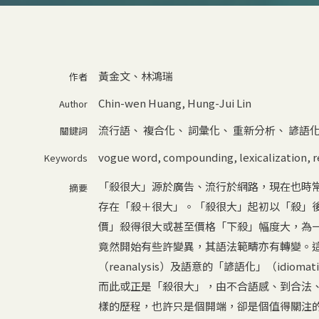
黃金文、林鴻瑞
作者
Chin-wen Huang, Hung-Jui Lin
Author
流行語
、
複合化
、
詞彙化
、
重新分析
、
諺語
關鍵詞
vogue word
,
compounding
,
lexicalization
,
r
Keywords
「殺很大」源於廣告、流行於網路，現在也時
摘要
存在「殺＋很大」。「殺很大」起初以「殺」
價」殺得很大或甚至價格「下殺」幅度大，為
竟然開始有些許變異，其語法範疇亦有轉變。
（reanalysis）及語意的「諺語化」（idiomat
而此或正是「殺很大」，由不合語感、到合法、再到改
樣的歷程，也許只是個開端，卻是個值得關注