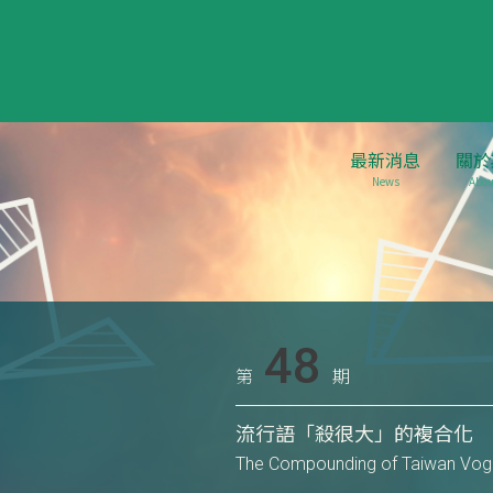
最新消息
關於
News
Abou
48
第
期
流行語「殺很大」的複合化
The Compounding of Taiwan Vo