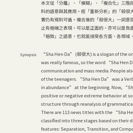
本文從「分離」、「模糊」、「複合化」三階段
料的語意與其應用。經「重新分析」的「殺很
實仍有規則可循。複合後的「殺很大」一詞意
止有極端之表現，可以是正面的，亦可以是負
「極致」之語意，也就能接受各方面、各領域
“Sha Hen Da” (殺很大) is a slogan of the on
Synopsis
was really famous, so the word “Sha Hen 
communication and mass media. People also 
of the teenagers. “Sha Hen Da” was a Verb
in abundance” at the beginning. Now, “Sh
positive or negative extreme behavior at s
structure through reanalysis of grammatical
There are 113 news titles with the “Sha H
classified into three stages based on their
features: Separation, Transition, and Compo