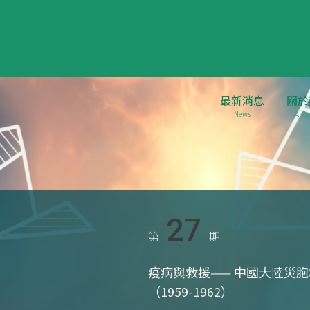
最新消息
關於
News
Abou
27
第
期
疫病與救援—— 中國大陸災
（1959-1962）