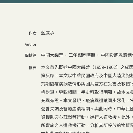
藍威承
作者
Author
中國大饑荒
、
三年艱困時期
、
中國災胞救濟總
關鍵詞
本文首先概述中國大饑荒（1959–1962）
摘要
策反應。本文以中華民國政府及中國大陸災胞
荒期間疫病擴散情形與國共雙方在災害及救援
格封鎖，導致相關一手史料取得困難，故本文
充與旁證。本文發現，疫病與饑荒同步惡化，
營養失調及醫療崩潰相關。與此同時，中華民
資援助與心理戰等行動，進行人道救援。此外
所實施之人道救援行動，分析其所投放的物資