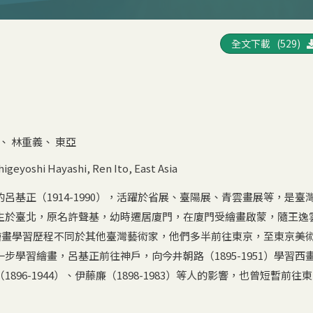
全文下載 (529)
、
林重義
、
東亞
higeyoshi Hayashi
,
Ren Ito
,
East Asia
呂基正（1914-1990），活躍於省展、臺陽展、青雲畫展等，是臺
生於臺北，原名許聲基，幼時遷居廈門，在廈門受繪畫啟蒙，隨王逸
。他的繪畫學習歷程不同於其他臺灣藝術家，他們多半前往東京，至東京美
步學習繪畫，呂基正前往神戶，向今井朝路（1895-1951）學習西
896-1944）、伊藤廉（1898-1983）等人的影響，也曾短暫前往