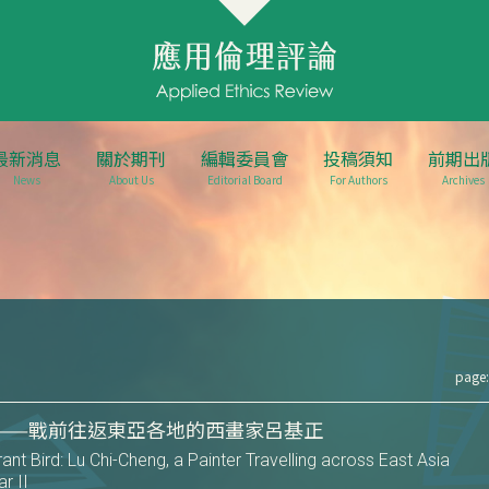
最新消息
關於期刊
編輯委員會
投稿須知
前期出
News
About Us
Editorial Board
For Authors
Archives
page:
——戰前往返東亞各地的西畫家呂基正
grant Bird: Lu Chi-Cheng, a Painter Travelling across East Asia
r II