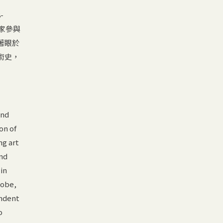
-
家參與
著眼於
術史，
and
on of
ng art
and
in
Kobe,
endent
o