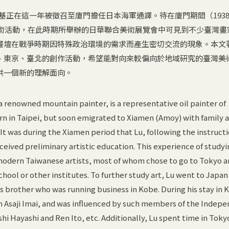
呂基正在這一年被徵召至廈門擔任日本海軍通譯。待在廈門期間（1938
美術活動，在此時期所舉辦的日華聯合美術展覽會中可見到不少臺灣畫
畫壇在戰爭時期因特殊政治環境的需求而產生密切交流的現象。本文
、東京、臺北的創作活動，希望能對向來較偏向於地域研究的臺灣美
供一個新的理解面向。
a renowned mountain painter, is a representative oil painter of
rn in Taipei, but soon emigrated to Xiamen (Amoy) with family 
It was during the Xiamen period that Lu, following the instructi
ceived preliminary artistic education. This experience of studyi
 modern Taiwanese artists, most of whom chose to go to Tokyo 
chool or other institutes. To further study art, Lu went to Japan 
is brother who was running business in Kobe. During his stay in 
th Asaji Imai, and was influenced by such members of the Indep
hi Hayashi and Ren Ito, etc. Additionally, Lu spent time in Toky