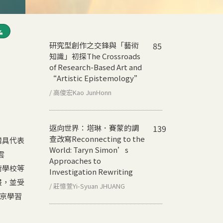
研究型創作之交鋒與「藝術
85
知識」初探
The Crossroads
of Research-Based Art and
“Artistic Epistemology”
/ 高俊宏Kao JunHonn
返向世界：塔琳．賽蒙的調
139
查改寫
Reconnecting to the
灣具代表
World: Taryn Simon’s
雲
Approaches to
術學校等
Investigation Rewriting
畫，並受
/ 莊憶萱Yi-Syuan JHUANG
東京學習