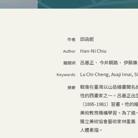
邱函妮
作者
Han-Ni Chiu
Author
呂基正
、
今井朝路
、
伊藤廉
關鍵詞
Lu Chi-Cheng
,
Asaji Imai
,
S
Keywords
戰後在臺灣以山岳繪畫聞名的
摘要
性的西畫家之一。呂基正出
（1895-1981）習畫
美術教育機構學習。為了進一
獨立美術協會藝術家林重義（1
人體素描。