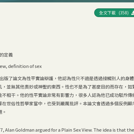
全文下載 (358)
的定義
iew
,
definition of sex
n)在1977出版了論文為性平實論辯護，他認為性只不過是透過接觸別人的身
凡，並無其他奧妙或神聖的東西。性也不是為了甚麼目的而存在，如
性不相干。他的性平實論非常有影響力，很多人認為他已成功駁斥傳
算在世俗性哲學家當中，也受到嚴厲批評。本論文會透過多個反例顯
題。
7, Alan Goldman argued for a Plain Sex View. The idea is that th