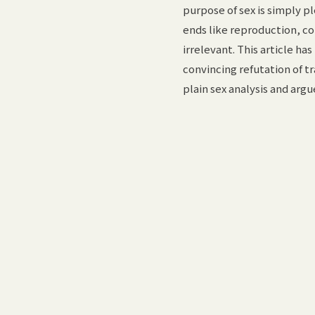
purpose of sex is simply p
ends like reproduction, c
irrelevant. This article ha
convincing refutation of tra
plain sex analysis and arg