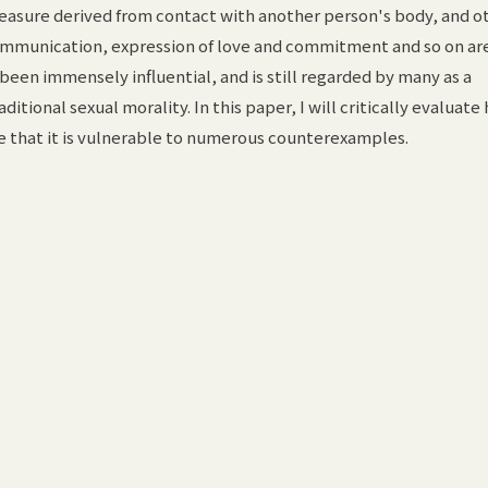
leasure derived from contact with another person's body, and o
ommunication, expression of love and commitment and so on ar
s been immensely influential, and is still regarded by many as a
ditional sexual morality. In this paper, I will critically evaluate 
ue that it is vulnerable to numerous counterexamples.