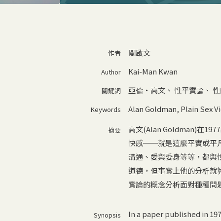
關啟文
作者
Kai-Man Kwan
Author
亞倫‧高文
、
性平實論
、
性
關鍵詞
Alan Goldman
,
Plain Sex V
Keywords
高文(Alan Goldma
摘要
快感──就是這麼平實或平
溝通、愛與委身等等，都與
道德，但事實上他的分析就
實論的概念分析面對種種問
In a paper published in 197
Synopsis