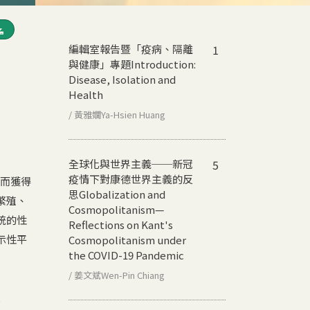
編輯室報告暨「疫病、隔離
1
與健康」專題
Introduction:
Disease, Isolation and
Health
/ 黃雅嫺Ya-Hsien Huang
全球化與世界主義──新冠
5
疫情下對康德世界主義的反
體而獲得
思
Globalization and
繁殖、
Cosmopolitanism—
統的性
Reflections on Kant's
示性平
Cosmopolitanism under
the COVID-19 Pandemic
/ 姜文斌Wen-Pin Chiang
e