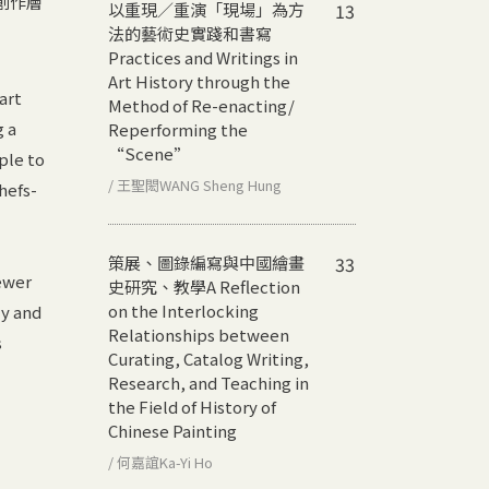
創作層
以重現／重演「現場」為方
13
法的藝術史實踐和書寫
Practices and Writings in
Art History through the
art
Method of Re-enacting/
g a
Reperforming the
“Scene”
ple to
/ 王聖閎WANG Sheng Hung
hefs-
策展、圖錄編寫與中國繪畫
33
iewer
史研究、教學
A Reflection
on the Interlocking
ly and
Relationships between
s
Curating, Catalog Writing,
Research, and Teaching in
the Field of History of
Chinese Painting
/ 何嘉誼Ka-Yi Ho