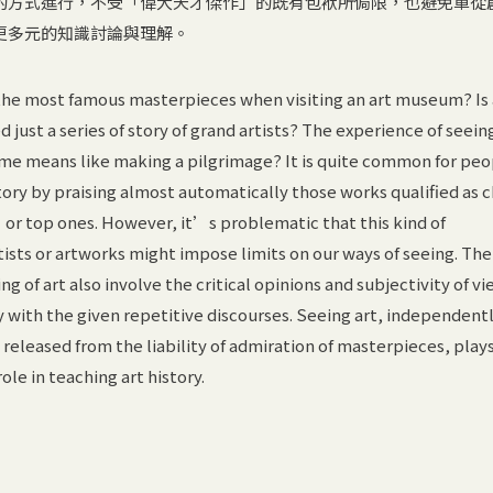
的方式進行，不受「偉大天才傑作」的既有包袱所侷限，也避免單從
更多元的知識討論與理解。
 the most famous masterpieces when visiting an art museum? Is 
 just a series of story of grand artists? The experience of seein
ome means like making a pilgrimage? It is quite common for peo
tory by praising almost automatically those works qualified as c
top ones. However, it’s problematic that this kind of
rtists or artworks might impose limits on our ways of seeing. The
 of art also involve the critical opinions and subjectivity of v
 with the given repetitive discourses. Seeing art, independent
e released from the liability of admiration of masterpieces, play
le in teaching art history.