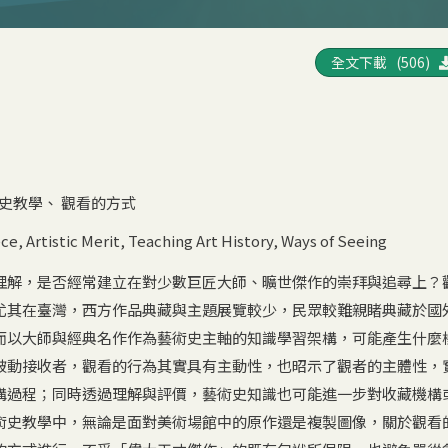
全文下載 (506)
史教學
、
觀看的方式
ece
,
Artistic Merit
,
Teaching Art History
,
Ways of Seeing
理解，是否經常建立在對少數巨匠大師、曠世傑作的崇拜與追尋上？
尤其在臺灣，西方作品典藏與主題展覽較少，民眾較難親睹典藏於國
而以大師與經典名作作為藝術史主軸的知識學習架構，可能產生什麼
被動接收者，觀看的行為其實具有主動性，也昭示了觀者的主體性，
構過程；同時透過理解與評價，藝術史知識也可能進一步對收藏機構
術史教學中，無論是面對美術場館中的原作還是複製圖像，關於觀看