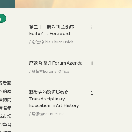
第三十一期附刊 主編序
i
Editor’s Foreword
/ 謝佳娟Chia-Chuan Hsieh
座談會 簡介
Forum Agenda
ii
/ 編輯室Editorial Office
觀看藝
外的原
藝術史的跨領域教育
1
Transdisciplinary
樣的問
Education in Art History
實際參
/ 蔡佩桂Pei-Kuei Tsai
或市場
的學習