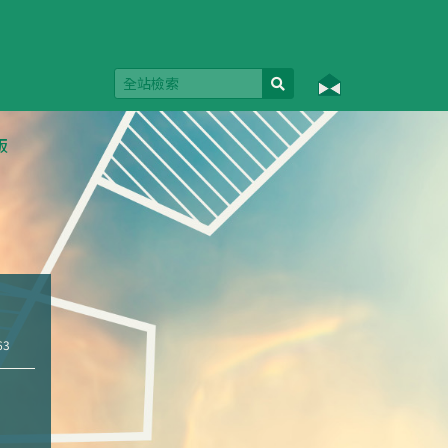
版
63
n