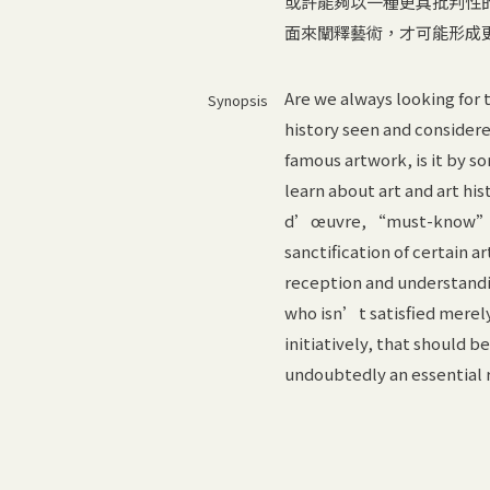
或許能夠以一種更具批判性
面來闡釋藝術，才可能形成
Are we always looking for
Synopsis
history seen and considered
famous artwork, is it by s
learn about art and art his
d’œuvre, “must-know” or 
sanctification of certain a
reception and understanding
who isn’t satisfied merely
initiatively, that should b
undoubtedly an essential ro