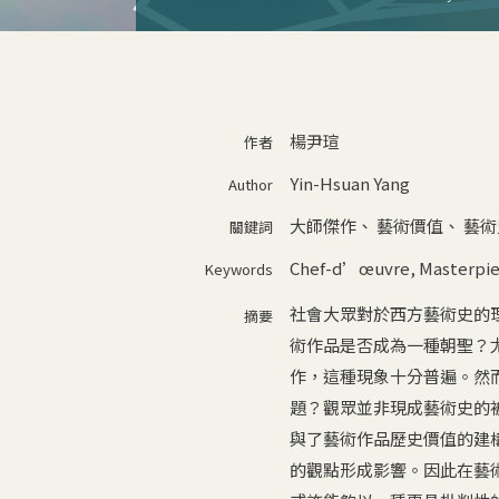
楊尹瑄
作者
Yin-Hsuan Yang
Author
大師傑作
、
藝術價值
、
藝術
關鍵詞
Chef-d’œuvre
,
Masterpi
Keywords
社會大眾對於西方藝術史的
摘要
術作品是否成為一種朝聖？
作，這種現象十分普遍。然
題？觀眾並非現成藝術史的
與了藝術作品歷史價值的建
的觀點形成影響。因此在藝