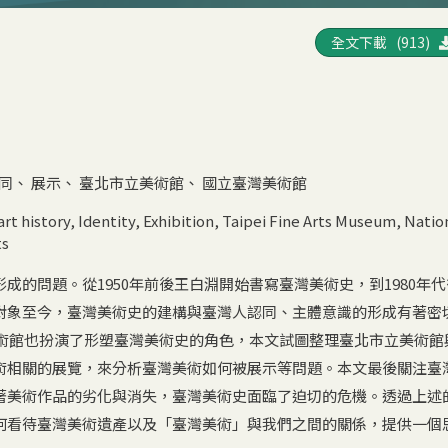
全文下載 (913)
同
、
展示
、
臺北市立美術館
、
國立臺灣美術館
rt history
,
Identity
,
Exhibition
,
Taipei Fine Arts Museum
,
Natio
ts
成的問題。從1950年前後王白淵開始書寫臺灣美術史，到1980年
對象至今，臺灣美術史的建構與臺灣人認同、主體意識的形成有著密
美術館也扮演了形塑臺灣美術史的角色，本文試圖整理臺北市立美術館
術相關的展覽，來分析臺灣美術如何被展示等問題。本文最後關注臺
著美術作品的劣化與消失，臺灣美術史面臨了迫切的危機。透過上述
何看待臺灣美術遺產以及「臺灣美術」與我們之間的關係，提供一個