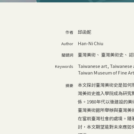
邱函妮
作者
Han-Ni Chiu
Author
臺灣美術
、
臺灣美術史
、
認
關鍵詞
Taiwanese art
,
Taiwanese a
Keywords
Taiwan Museum of Fine Ar
本文探討臺灣美術史是如何形
摘要
灣美術史進入學院成為研究
係。1980年代以後建設的
臺灣美術館所舉辦與臺灣美
在當前臺灣社會的處境。隨
討，本文期望能對未來應如