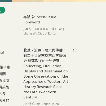
專號序
Special Issue
Foreword
/ 吳方正 (專號客座主編）Fang-
cheng Wu (Guest Editor)
收藏、流通、展示與傳播：
1
nal
對二十世紀末以來西方藝術
史 研究取徑的一些觀察
Collecting, Circulation,
代後半臺
Display and Dissemination:
切關
Some Observations on the
與國立
Approaches of Western Art
History Research Since
灣美術
the Late Twentieth
的探
Century
思考的
/ 謝佳娟Chia-Chuan Hsieh