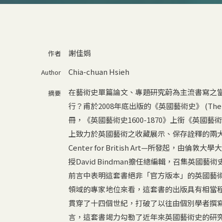
謝佳娟
作者
Chia-chuan Hsieh
Author
在藝術史單篇論文、專題研究蔚為主流書寫之
摘要
行？甫於2008年底出版的《英國藝術史》 (The His
冊，《英國藝術史1600-1870》上銜《英國藝術
上致力於英國藝術之收藏展示、保存詮釋的兩大機構—倫敦
Center for British Art—所發起，由倫敦大學大
授David Bindman擔任總編輯，召集英國藝
前言中表明這套書絕非「官方版本」的英國藝術史
領域的專家地位來看，這套書的出版具有相當
貫穿了十四個世紀，打破了以往由個別學者撰寫
言，這套書竭力勾勒了近年來英國藝術史的研究