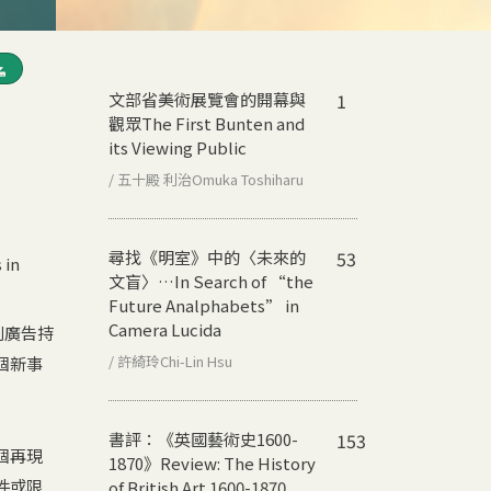
文部省美術展覽會的開幕與
1
觀眾
The First Bunten and
its Viewing Public
/ 五十殿 利治Omuka Toshiharu
尋找《明室》中的〈未來的
53
 in
文盲〉…
In Search of “the
Future Analphabets” in
Camera Lucida
列廣告持
/ 許綺玲Chi-Lin Hsu
個新事
書評：《英國藝術史1600-
153
個再現
1870》
Review: The History
件或限
of British Art 1600-1870