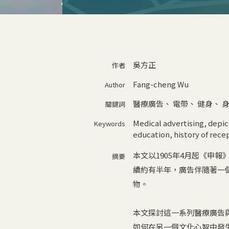
吳方正
作者
Fang-cheng Wu
Author
醫療廣告
、
電帶
、
健身
、
關鍵詞
Medical advertising
,
depic
Keywords
education
,
history of rece
本文以1905年4月起《申
摘要
續約有半年，廣告伴隨著一
物。
本文探討這一系列醫療廣告
如何在另一個文化心智中發