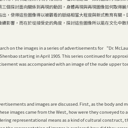
第三個探討面向關係到再現的動因，身體再現與再現圖像如何取得展
指出，使得這些圖像得以被觀看的脈絡相當大程度與新式教育有關。
後續影響，而在於從接受史的角度，探討這些圖像所以能在文化中散
search on the images in a series of advertisements for “Dr. McLau
 Shenbao starting in April 1905. This series continued for appro
ertisement was accompanied with an image of the nude upper tor
ertisements and images are discussed. First, as the body and m
these images came from the West, how were they conveyed to 
dering representational means as a kind of cultural construct, t
 on the representation of images is explored: how did they cross