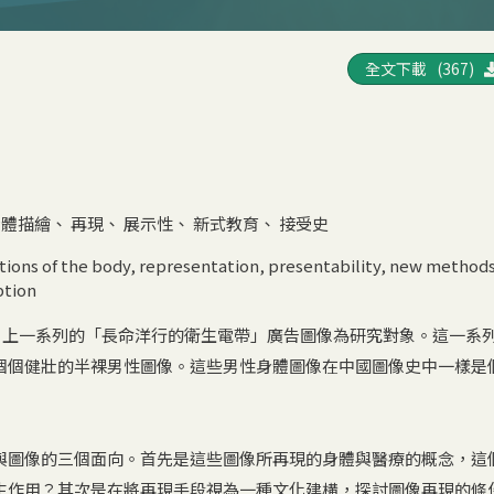
全文下載 (367)
身體描繪
、
再現
、
展示性
、
新式教育
、
接受史
tions of the body
,
representation
,
presentability
,
new methods
ption
報》上一系列的「長命洋行的衛生電帶」廣告圖像為研究對象。這一系
個個健壯的半裸男性圖像。這些男性身體圖像在中國圖像史中一樣是
與圖像的三個面向。首先是這些圖像所再現的身體與醫療的概念，這
生作用？其次是在將再現手段視為一種文化建構，探討圖像再現的條