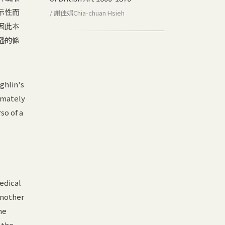
示性而
/ 謝佳娟Chia-chuan Hsieh
因此本
播的條
ghlin's
ximately
so of a
edical
another
he
 the