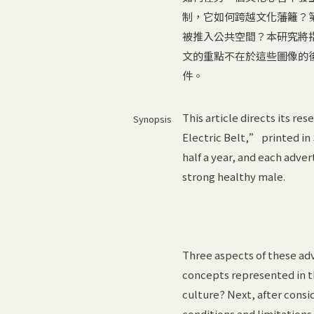
制，它如何跨越文化藩籬？
被推入公共空間？本研究將
文的重點不在於這些圖像的
件。
This article directs its re
Synopsis
Electric Belt,” printed in
half a year, and each adv
strong healthy male.
Three aspects of these adv
concepts represented in 
culture? Next, after consi
conditions and limitations