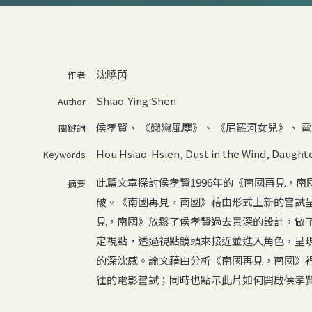
沈曉茵
作者
Shiao-Ying Shen
Author
侯孝賢
、
《戀戀風塵》
、
《尼羅河女兒》
、
電
關鍵詞
Hou Hsiao-Hsien
,
Dust in the Wind
,
Daughter
Keywords
此篇文章探討侯孝賢1996年的《南國再見，
摘要
破。《南國再見，南國》藉由形式上新的嘗試
見，南國》放鬆了侯孝賢過去景深的設計，做
定視點，透過視點鏡頭來接近並進入角色，呈
的深沈感。論文藉由分析《南國再見，南國》
往的電影嘗試；同時也點示此片如何開啟侯孝