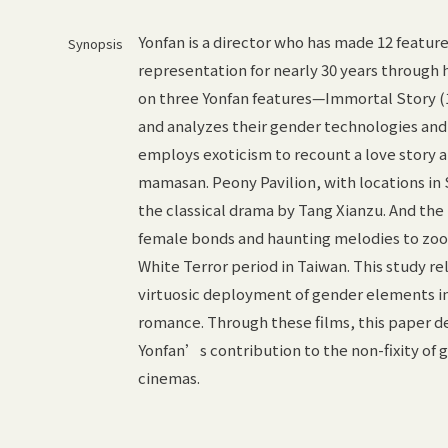
Yonfan is a director who has made 12 featur
Synopsis
representation for nearly 30 years through h
on three Yonfan features—Immortal Story (19
and analyzes their gender technologies an
employs exoticism to recount a love story a
mamasan. Peony Pavilion, with locations in 
the classical drama by Tang Xianzu. And the
female bonds and haunting melodies to zoom 
White Terror period in Taiwan. This study rel
virtuosic deployment of gender elements in 
romance. Through these films, this paper d
Yonfan’s contribution to the non-fixity of 
cinemas.