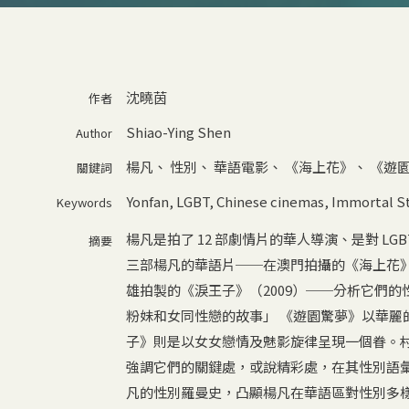
沈曉茵
作者
Shiao-Ying Shen
Author
楊凡
、
性別
、
華語電影
、
《海上花》
、
《遊
關鍵詞
Yonfan
,
LGBT
,
Chinese cinemas
,
Immortal S
Keywords
楊凡是拍了 12 部劇情片的華人導演、是對 L
摘要
三部楊凡的華語片──在澳門拍攝的《海上花》（
雄拍製的《淚王子》（2009）──分析它們
粉妹和女同性戀的故事」 《遊園驚夢》以華麗
子》則是以女女戀情及魅影旋律呈現一個眷。
強調它們的關鍵處，或說精彩處，在其性別語
凡的性別羅曼史，凸顯楊凡在華語區對性別多