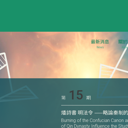
最新消息
關於
News
Abou
15
第
期
燔詩書 明法令 ——略論秦制
Burning of the Confucian Canon an
of Qin Dynasty Influence the Stud