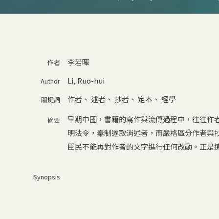
李若暉
作者
Li, Ruo-hui
Author
作者
、
述者
、
抄者
、
定本
、
經學
關鍵詞
早期中國，書籍的寫作與流傳過程中，往往作
摘要
明法令，秦制遂取消述者，而嚴格區分作者與
臣民不能再對作者的文字進行任何改動。正是
Synopsis