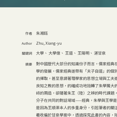
朱湘鈺
作者
Zhu, Xiang-yu
Author
大學
、
大學億
、
王道
、
王陽明
、
湛甘泉
關鍵詞
對中國歷代大部分的知識份子而言，儒家經典
摘要
學的發展，儒家經典遂帶有「夫子自道」的個
的擇取，甚至意謂著理學家的思想立場與工夫
良知之教的思想，的確成功地扭轉了朱學獨大
峙的兩造，卻隨著朱王（陸）之辨的時代課題
分子在共同的對話場域——經典，朱學與王學
是因為王順渠本人的多重身分，引起筆者的關
羲收編於甘泉學案中，透過探究此書的內容，