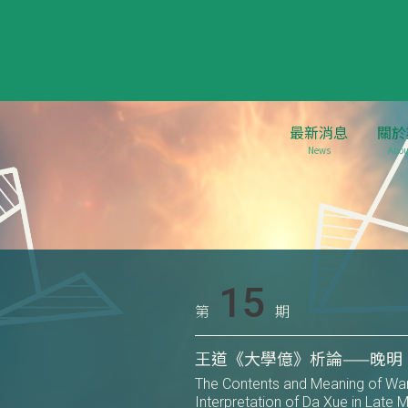
最新消息
關於
News
Abou
15
第
期
王道《大學億》析論——晚明
The Contents and Meaning of Wa
Interpretation of Da Xue in Late 