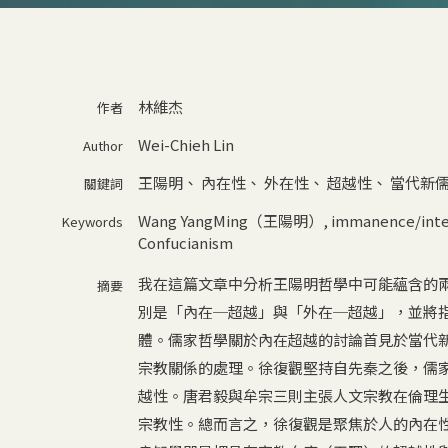
林維杰
作者
Wei-Chieh Lin
Author
王陽明
、
內在性
、
外在性
、
超越性
、
當代新
關鍵詞
Wang YangMing（王陽明）
,
immanence/inte
Keywords
Confucianism
我在這篇文章中分析王陽明哲學中可能蘊含的
摘要
別是「內在─超越」與「外在─超越」，並將
體。儒家哲學關於內在超越的討論首見於當代
宗教關係的處理。徐復觀堅持自先秦之後，儒
越性。唐君毅與牟宗三則主張人文宗教在倫理
宗教性。總而言之，徐復觀是聚焦於人的內在