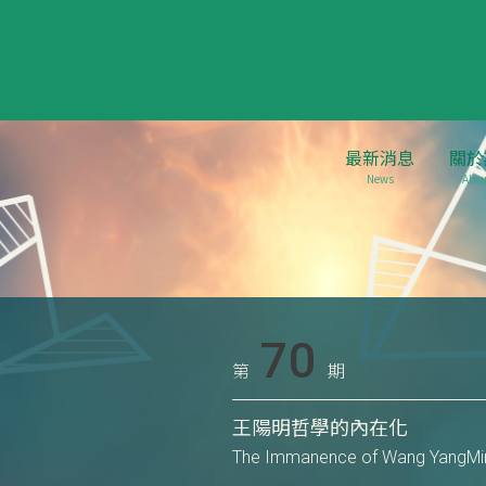
最新消息
關於
News
Abou
70
第
期
王陽明哲學的內在化
The Immanence of Wang YangMin