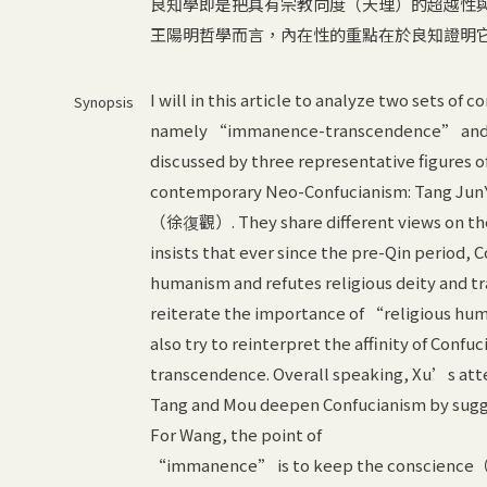
良知學即是把具有宗教向度（天理）的超越性
王陽明哲學而言，內在性的重點在於良知證明
I will in this article to analyze two set
Synopsis
namely “immanence-transcendence” and “i
discussed by three representative figures o
contemporary Neo-Confucianism: Tang
（徐復觀）. They share different views on the 
insists that ever since the pre-Qin period
humanism and refutes religious deity and t
reiterate the importance of “religious huma
also try to reinterpret the affinity of Conf
transcendence. Overall speaking, Xu’s at
Tang and Mou deepen Confucianism by sug
For Wang, the point of
“immanence” is to keep the conscience（良