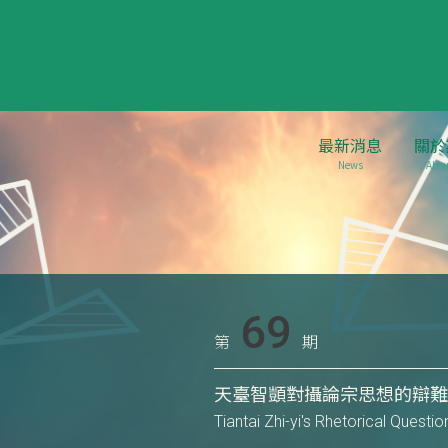
最新消息
關於
News
Abou
69
第
期
天臺智顗對攝論宗思想的辯
Tiantai Zhi-yi's Rhetorical Quest