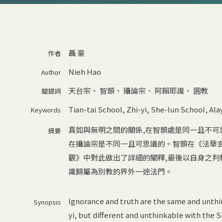
聶 豪
作者
Nieh Hao
Author
天台宗
、
智顗
、
攝論宗
、
阿賴耶識
、
圓教
關鍵詞
Tian-tai School
,
Zhi-yi
,
She-lun School
,
Ala
Keywords
真如與無明之間的關係,在智顗處是同一且不可
摘要
在攝論宗是不同一且可思議的。智顗在《法華
觀》中對此做出了詳細的闡釋,最後以自身之判
識歸屬為別教的界外一途法門。
Ignorance and truth are the same and unthi
Synopsis
yi, but different and unthinkable with the S