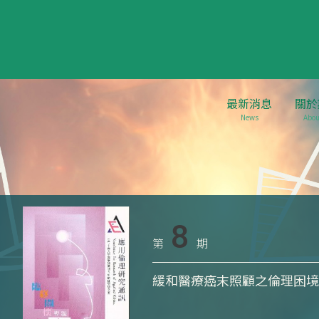
最新消息
關於
News
Abou
8
第
期
緩和醫療癌末照顧之倫理困