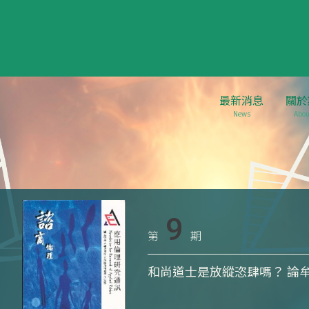
最新消息
關於
News
Abou
9
第
期
和尚道士是放縱恣肆嗎？ 論