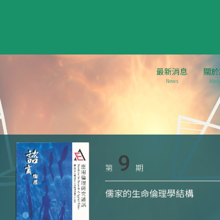
最新消息
關於
News
Abou
9
第
期
儒家的生命倫理學結構