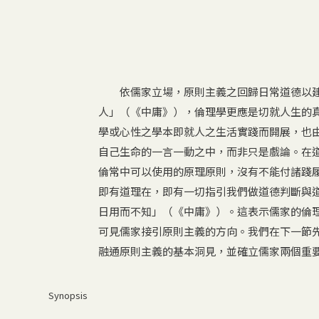
依儒家立場，原則主義之回歸日常道德以建
人」（《中庸》），倫理學更應是切就人生的
學或心性之學本即就人之生活實踐而開展，也
自己生命的一言一動之中，而非只是戲論。在
倫常中可以使用的原理原則，沒有不能付諸踐
即有道理在，即有一切指引我們做道德判斷與
日用而不知」（《中庸》）。這表示儒家的倫
可見儒家接引原則主義的方向。我們在下一節
融通原則主義的基本洞見，並確立儒家兩個重
Synopsis