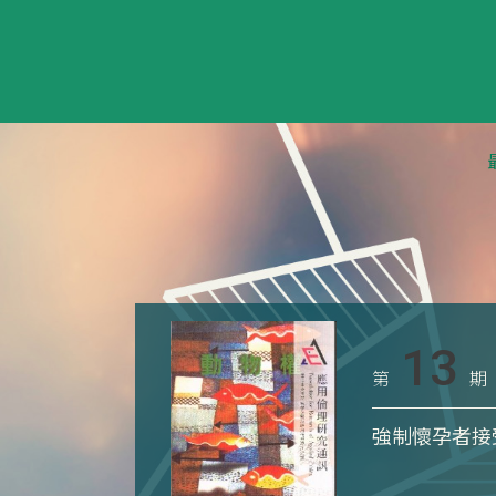
13
第
期
強制懷孕者接