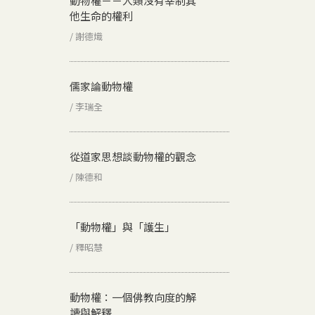
動物權－－人類沒有宰制其
他生命的權利
/ 謝德熾
儒家論動物權
/ 李瑞全
從道家思想談動物權的觀念
/ 陳德和
「動物權」與「護生」
/ 釋昭慧
動物權：一個佛教向度的解
讀與解釋