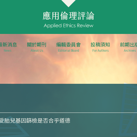
最新消息
關於期刊
編輯委員會
投稿須知
前期出
News
About Us
Editorial Board
For Authors
Archives
受胎兒基因篩檢是否合乎道德