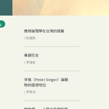
應用倫理學在台灣的發展
/ 朱建民
專題引言
/ 李瑞全
辛格（Peter Singer）論動
物的道德地位
/ 李常井