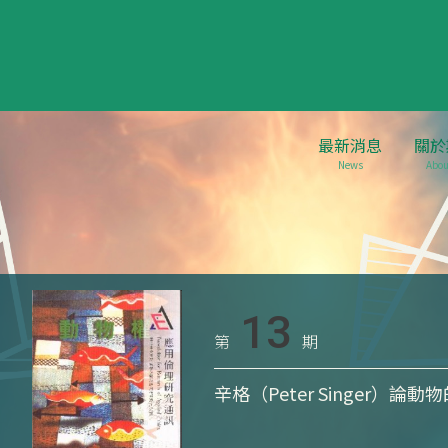
最新消息
關於
News
Abou
13
第
期
辛格（Peter Singer）論