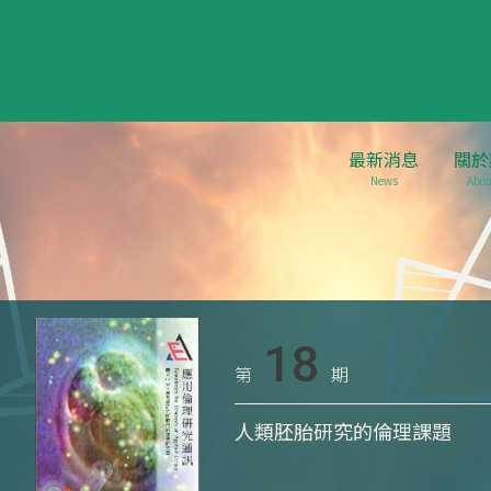
最新消息
關於
News
Abou
18
第
期
人類胚胎研究的倫理課題