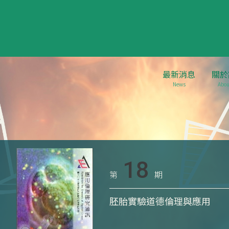
最新消息
關於
News
Abou
18
第
期
胚胎實驗道德倫理與應用