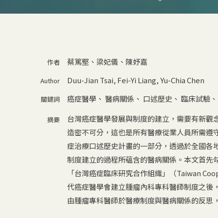
蔡篤堅、梁妃儀、陳妤嘉
作者
Duu-Jian Tsai, Fei-Yi Liang, Yu-Chia Chen
Author
癌症醫學
、
醫病關係
、
口述歷史
、
臨床試驗
關鍵詞
台灣癌症醫學發展與制度的建立，需要有新觀
摘要
造密不可分，這也是所有醫療從業人員所需遵
症治療口述歷史計畫的一部分，透過於全國各
制度建立的過程所蘊含的醫病關係。本文首先勾
「台灣癌症臨床研究合作組織」（Taiwan Coopera
代癌症醫學會建立腫瘤內科專科醫師制度之後
由腫瘤專科醫師於醫療制度與醫病關係的反思