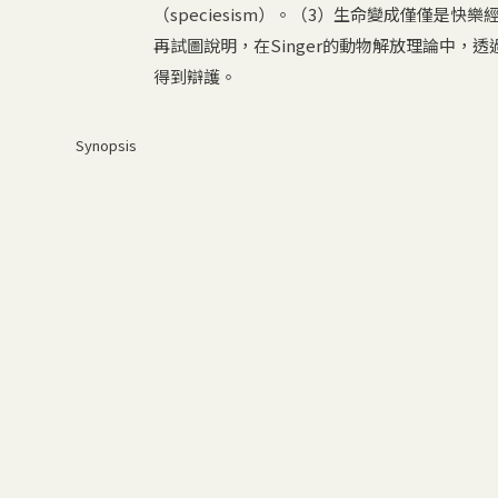
（speciesism）。（3）生命變成僅僅是快
再試圖說明，在Singer的動物解放理論中，透
得到辯護。
Synopsis