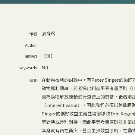
張育銘
作者
Author
【無】
關鍵詞
NIL
Keywords
在動物福利的討論中，有Peter Singer的偏好效益主義（
摘要
動物權利理論，前者提出利益平等考量原則（the principl
圖為動物解放運動進行道德上的奠基，後者則提出生活主
（inherent value），因此我們必須以尊敬原
Singer的偏好效益主義立場卻導致Tom R
等對待或差別對待，因此平等考量原則並非能
本身就有內在衝突，甚至主張效益原則，在動