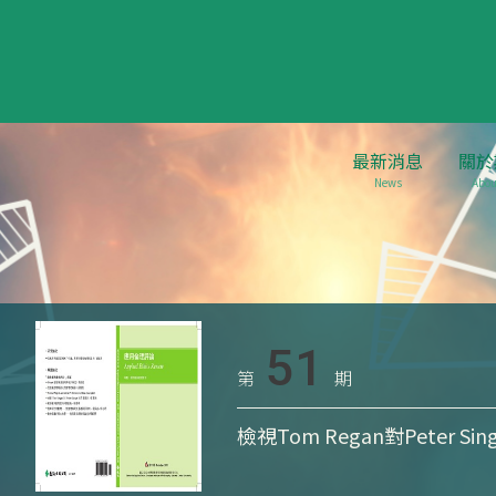
最新消息
關於
News
Abou
51
第
期
檢視Tom Regan對Peter S