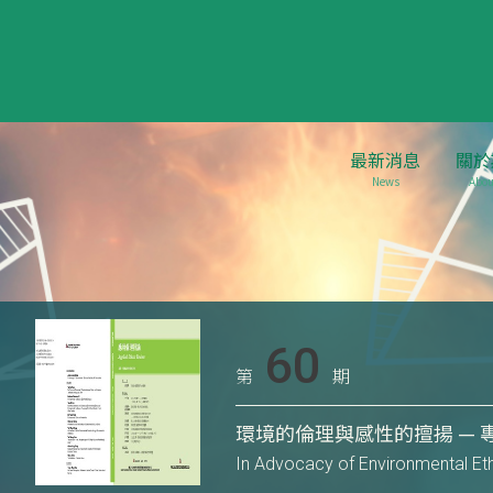
最新消息
關於
News
Abou
60
第
期
環境的倫理與感性的擅揚 — 
In Advocacy of Environmental Eth