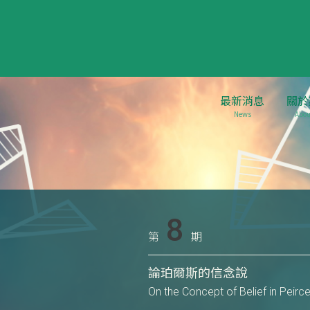
最新消息
關於
News
Abou
8
第
期
論珀爾斯的信念說
On the Concept of Belief in Peirce