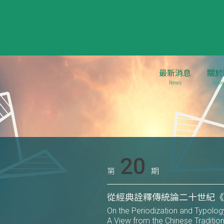
最新消息
關於
News
Abou
20
第
期
從經典詮釋傳統論二十世紀
On the Periodization and Typology
A View from the Chinese Tradition